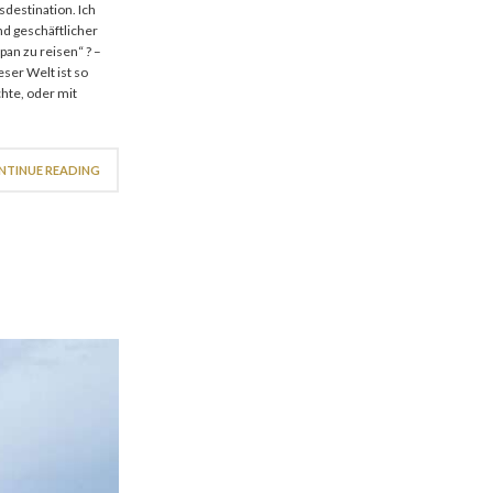
sdestination. Ich
nd geschäftlicher
an zu reisen“ ? –
eser Welt ist so
chte, oder mit
NTINUE READING