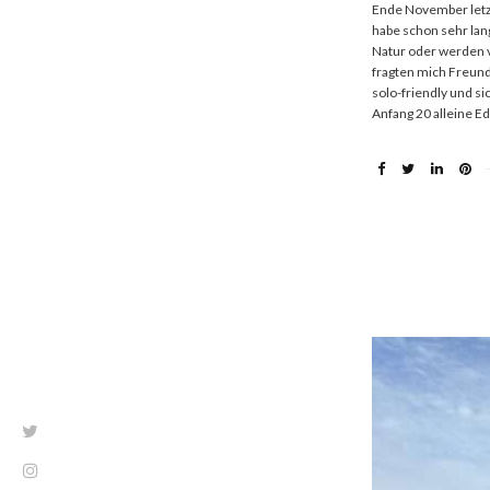
Ende November letzt
habe schon sehr lan
Natur oder werden v
fragten mich Freunde
solo-friendly und si
Anfang 20 alleine E