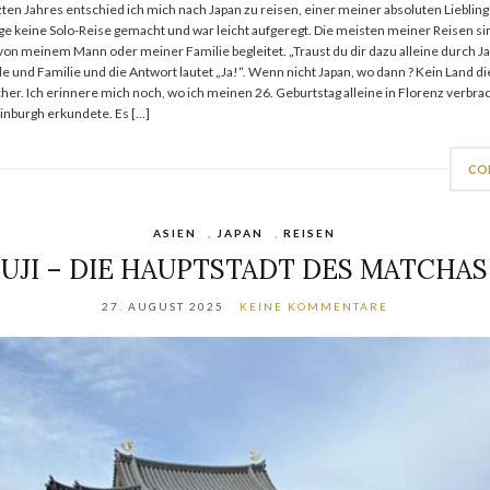
en Jahres entschied ich mich nach Japan zu reisen, einer meiner absoluten Liebling
ge keine Solo-Reise gemacht und war leicht aufgeregt. Die meisten meiner Reisen si
on meinem Mann oder meiner Familie begleitet. „Traust du dir dazu alleine durch Jap
 und Familie und die Antwort lautet „Ja!“. Wenn nicht Japan, wo dann ? Kein Land di
cher. Ich erinnere mich noch, wo ich meinen 26. Geburtstag alleine in Florenz verbra
dinburgh erkundete. Es […]
CO
ASIEN
,
JAPAN
,
REISEN
UJI – DIE HAUPTSTADT DES MATCHAS
27. AUGUST 2025
KEINE KOMMENTARE