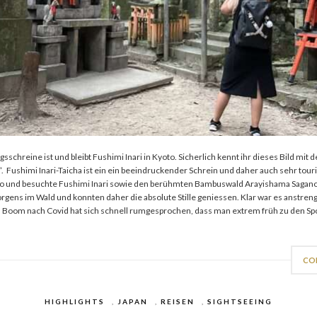
gsschreine ist und bleibt Fushimi Inari in Kyoto. Sicherlich kennt ihr dieses Bild mit
“. Fushimi Inari-Taicha ist ein ein beeindruckender Schrein und daher auch sehr touri
oto und besuchte Fushimi Inari sowie den berühmten Bambuswald Arayishama Sagano
rgens im Wald und konnten daher die absolute Stille geniessen. Klar war es anstreng
n Boom nach Covid hat sich schnell rumgesprochen, dass man extrem früh zu den Spo
CO
HIGHLIGHTS
,
JAPAN
,
REISEN
,
SIGHTSEEING