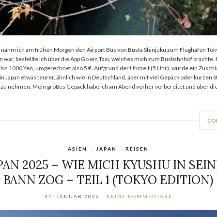
, nahm ich am frühen Morgen den Airport Bus von Busta Shinjuku zum Flughafen To
 war, bestellte ich über die App Go ein Taxi, welches mich zum Busbahnhof brachte
0 bis 1000 Yen, umgerechnet also 5 €. Aufgrund der Uhrzeit (5 Uhr), wurde ein Zusch
in Japan etwas teurer, ähnlich wie in Deutschland, aber mit viel Gepäck oder kurzen 
zu nehmen. Mein großes Gepäck habe ich am Abend vorher vorbereitet und über die
CO
ASIEN
,
JAPAN
,
REISEN
PAN 2025 – WIE MICH KYUSHU IN SEI
BANN ZOG – TEIL 1 (TOKYO EDITION)
31. JANUAR 2026
KEINE KOMMENTARE