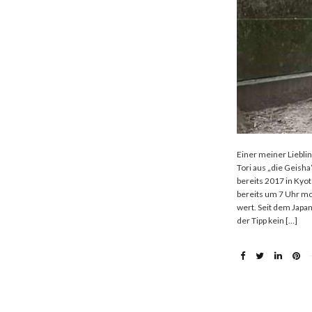
Einer meiner Lieblin
Tori aus „die Geisha
bereits 2017 in Ky
bereits um 7 Uhr mo
wert. Seit dem Japa
der Tipp kein […]