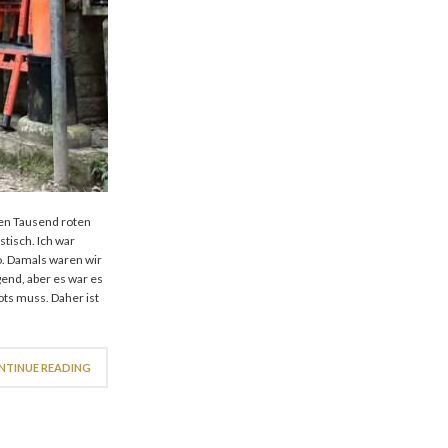
 den Tausend roten
stisch. Ich war
. Damals waren wir
end, aber es war es
ts muss. Daher ist
NTINUE READING