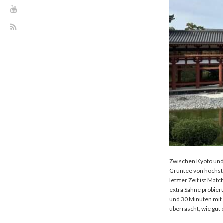
Zwischen Kyoto und N
Grüntee von höchste
letzter Zeit ist Ma
extra Sahne probiert
und 30 Minuten mit 
überrascht, wie gut 