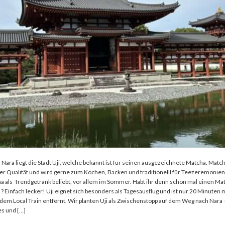
ara liegt die Stadt Uji, welche bekannt ist für seinen ausgezeichnete Matcha. Match
r Qualität und wird gerne zum Kochen, Backen und traditionelll für Teezeremonien
tcha als Trendgetränk beliebt, vor allem im Sommer. Habt ihr denn schon mal einen Ma
 ? Einfach lecker! Uji eignet sich besonders als Tagesausflug und ist nur 20 Minuten 
dem Local Train entfernt. Wir planten Uji als Zwischenstopp auf dem Weg nach Nar
es und […]