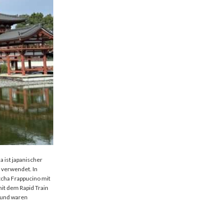
a ist japanischer
 verwendet. In
tcha Frappucino mit
mit dem Rapid Train
a und waren