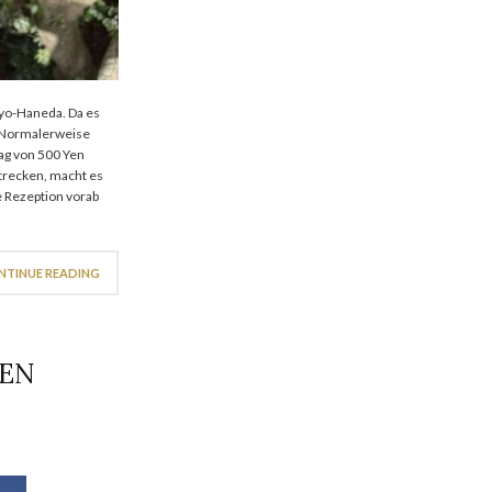
kyo-Haneda. Da es
. Normalerweise
lag von 500 Yen
Strecken, macht es
 Rezeption vorab
NTINUE READING
NEN