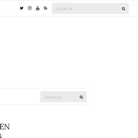
Search
SEAR
for:
Search
SEARCH
for:
NEN
&