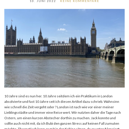
10. JUNI 2022
KEINE KOMMENTARE
10 Jahre sind es nun her. 10 Jahre seitdem ich ein Praktikum in London
absolvierte und fast 10 Jahre seit ich diesen Artikel dazu schrieb. Wahnsinn
wie schnell die Zeit vergeht oder ? London ist nach wie vor einer meiner
Lieblingsstädte und immer eine Reise wert. Wir nutzten daher die Tage nach
Ostern, um einen kurzen Abstecher dorthin zu machen. Jack konnte und
sollte auch nicht mit, da ich Bubi den ganzen Stress auf keinen Fall zumuten
möchte. Theoretisch kann er mit in der Kabine sitzen, da er unter 8 kg wiegt.