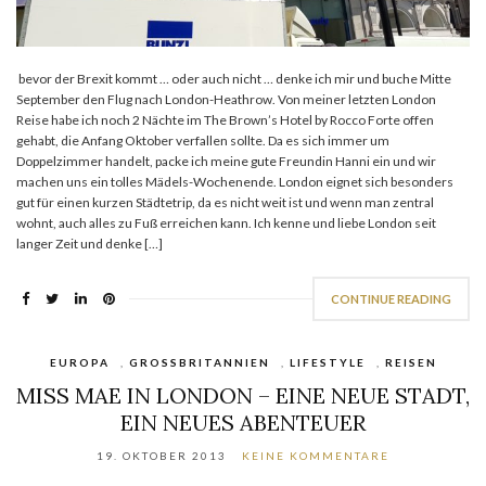
bevor der Brexit kommt … oder auch nicht … denke ich mir und buche Mitte
September den Flug nach London-Heathrow. Von meiner letzten London
Reise habe ich noch 2 Nächte im The Brown’s Hotel by Rocco Forte offen
gehabt, die Anfang Oktober verfallen sollte. Da es sich immer um
Doppelzimmer handelt, packe ich meine gute Freundin Hanni ein und wir
machen uns ein tolles Mädels-Wochenende. London eignet sich besonders
gut für einen kurzen Städtetrip, da es nicht weit ist und wenn man zentral
wohnt, auch alles zu Fuß erreichen kann. Ich kenne und liebe London seit
langer Zeit und denke […]
CONTINUE READING
EUROPA
,
GROSSBRITANNIEN
,
LIFESTYLE
,
REISEN
MISS MAE IN LONDON – EINE NEUE STADT,
EIN NEUES ABENTEUER
19. OKTOBER 2013
KEINE KOMMENTARE