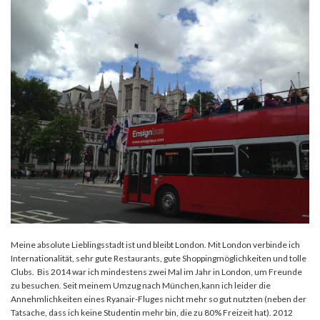
Meine absolute Lieblingsstadt ist und bleibt London. Mit London verbinde ich
Internationalität, sehr gute Restaurants, gute Shoppingmöglichkeiten und tolle
Clubs. Bis 2014 war ich mindestens zwei Mal im Jahr in London, um Freunde
zu besuchen. Seit meinem Umzug nach München,kann ich leider die
Annehmlichkeiten eines Ryanair-Fluges nicht mehr so gut nutzten (neben der
Tatsache, dass ich keine Studentin mehr bin, die zu 80% Freizeit hat). 2012