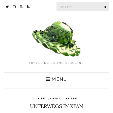
Search
SE
for:
TRAVELING EATING BLOGGING
MENU
ASIEN
,
CHINA
,
REISEN
UNTERWEGS IN XI’AN