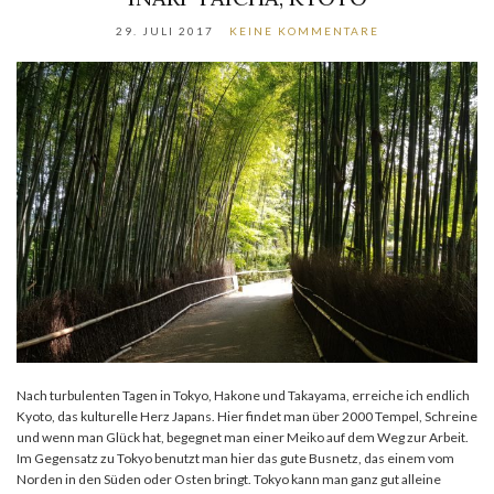
29. JULI 2017
KEINE KOMMENTARE
Nach turbulenten Tagen in Tokyo, Hakone und Takayama, erreiche ich endlich
Kyoto, das kulturelle Herz Japans. Hier findet man über 2000 Tempel, Schreine
und wenn man Glück hat, begegnet man einer Meiko auf dem Weg zur Arbeit.
Im Gegensatz zu Tokyo benutzt man hier das gute Busnetz, das einem vom
Norden in den Süden oder Osten bringt. Tokyo kann man ganz gut alleine