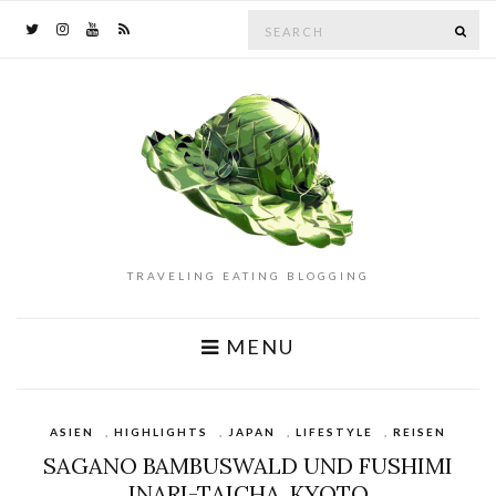
Search
SE
for:
TRAVELING EATING BLOGGING
MENU
ASIEN
,
HIGHLIGHTS
,
JAPAN
,
LIFESTYLE
,
REISEN
SAGANO BAMBUSWALD UND FUSHIMI
INARI-TAICHA, KYOTO