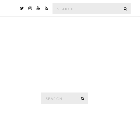
Search
SEAR
for:
Search
SEARCH
for: