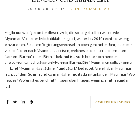
20. OKTOBER 2016
KEINE KOMMENTARE
Es gibt nur wenige Länder dieser Welt, die so lange isoliert waren wie
Myanmar. Von einer Militärdiktatur regiert, war es bis 2010 recht schwierig
einzureisen. Seit dem Regierungswechsel im oben genannten Jahr, ist es nun
viel einfacher nach Myanmar zu reisen, welches auch unter seinem alten
Namen „Burma“ oder „Birma“ bekannt ist. Auch heute noch nennen
angloamerikanische Staaten Myanmar Burma. Die Myanmaren selbst nennen
Ihr Land Myanmar, das „Schnell“ und „Stark“ bedeutet. Viele haben Myanmar
nicht auf dem Schirm und können daher nichts damit anfangen. Myanmar? Wo
liegt es? Wofür ist es berühmt? Fragen über Fragen, wenn ich mit Freunden
[…]
CONTINUE READING