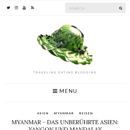
Search
SE
for:
TRAVELING EATING BLOGGING
MENU
ASIEN
,
MYANMAR
,
REISEN
MYANMAR – DAS UNBERÜHRTE ASIEN:
YANGON UND MANDALAY