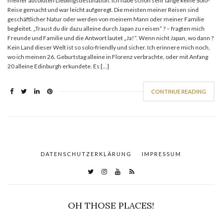
meiner absoluten Lieblingsdestination. Ich habe schon sehr lange keine Solo-
Reise gemacht und war leicht aufgeregt. Die meisten meiner Reisen sind
geschäftlicher Natur oder werden von meinem Mann oder meiner Familie
begleitet. „Traust du dir dazu alleine durch Japan zu reisen“ ? – fragten mich
Freunde und Familie und die Antwort lautet „Ja!“. Wenn nicht Japan, wo dann ?
Kein Land dieser Welt ist so solo-friendly und sicher. Ich erinnere mich noch,
wo ich meinen 26. Geburtstag alleine in Florenz verbrachte, oder mit Anfang
20 alleine Edinburgh erkundete. Es […]
CONTINUE READING
DATENSCHUTZERKLÄRUNG
IMPRESSUM
OH THOSE PLACES!