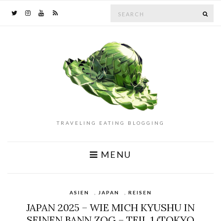
Search
SE
for:
TRAVELING EATING BLOGGING
MENU
ASIEN
,
JAPAN
,
REISEN
JAPAN 2025 – WIE MICH KYUSHU IN
SEINEN BANN ZOG – TEIL 1 (TOKYO