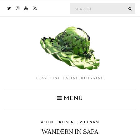
Search
SE
for:
TRAVELING EATING BLOGGING
MENU
ASIEN
,
REISEN
,
VIETNAM
WANDERN IN SAPA