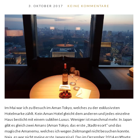
3. OKTOBER 2017
KEINE KOMMENTARE
Im Mai war ich zu Besuch im Aman Tokyo, welches zu der exklusivsten
Hotelmarke zählt. Kein Aman Hotel gleicht dem anderen und jedes einzelne
Haus besticht mit einem subtilen Luxus. Weniger ist manchmal mehr. In Japan
gibt es gleich zwei Amans (Aman Tokyo, das erste „Stadtresort“ und das
magische Amanemu, welches ich wegen Zeitmangel nicht besuchen konnte.
Naja, es war nicht meine erste Japanreise). Das im Dezember 2014 eröffnete