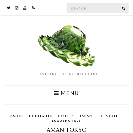
Search
SE
for:
TRAVELING EATING BLOGGING
MENU
ASIEN
,
HIGHLIGHTS
,
HOTELS
,
JAPAN
,
LIFESTYLE
,
LUXUSHOTELS
AMAN TOKYO