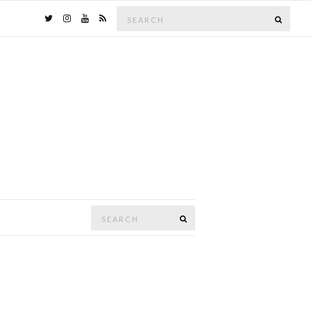
Search
SEAR
for:
Search
SEARCH
for: