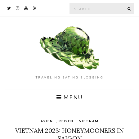
Search
SE
for:
TRAVELING EATING BLOGGING
MENU
ASIEN
,
REISEN
,
VIETNAM
VIETNAM 2023: HONEYMOONERS IN
SAIGON