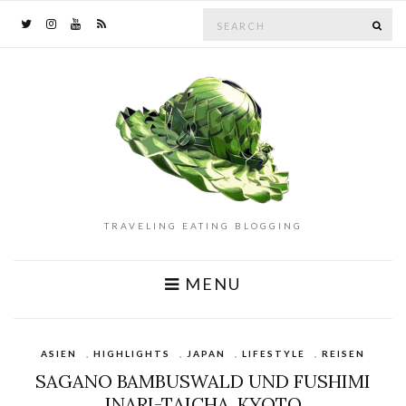
Search
SE
for:
TRAVELING EATING BLOGGING
MENU
ASIEN
,
HIGHLIGHTS
,
JAPAN
,
LIFESTYLE
,
REISEN
SAGANO BAMBUSWALD UND FUSHIMI
INARI-TAICHA, KYOTO