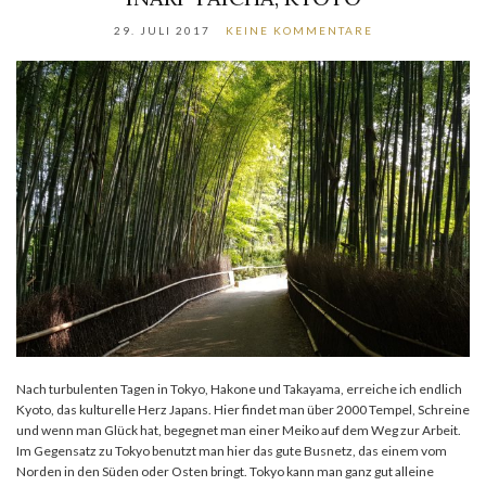
29. JULI 2017
KEINE KOMMENTARE
Nach turbulenten Tagen in Tokyo, Hakone und Takayama, erreiche ich endlich
Kyoto, das kulturelle Herz Japans. Hier findet man über 2000 Tempel, Schreine
und wenn man Glück hat, begegnet man einer Meiko auf dem Weg zur Arbeit.
Im Gegensatz zu Tokyo benutzt man hier das gute Busnetz, das einem vom
Norden in den Süden oder Osten bringt. Tokyo kann man ganz gut alleine