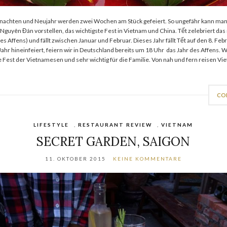
hnachten und Neujahr werden zwei Wochen am Stück gefeiert. So ungefähr kann man
Nguyên Đán vorstellen, das wichtigste Fest in Vietnam und China. Tết zelebriert das
 des Affens) und fällt zwischen Januar und Februar. Dieses Jahr fällt Tết auf den 8. Fe
ahr hineinfeiert, feiern wir in Deutschland bereits um 18 Uhr das Jahr des Affens. W
te Fest der Vietnamesen und sehr wichtig für die Familie. Von nah und fern reisen V
CO
LIFESTYLE
,
RESTAURANT REVIEW
,
VIETNAM
SECRET GARDEN, SAIGON
11. OKTOBER 2015
KEINE KOMMENTARE