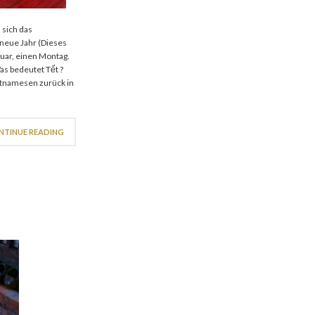
 sich das
 neue Jahr (Dieses
bruar, einen Montag.
as bedeutet Tết ?
ietnamesen zurück in
NTINUE READING