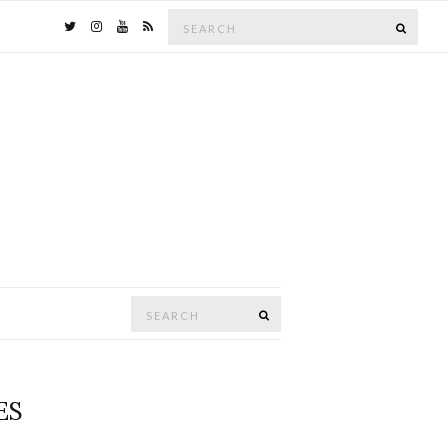
Search
SEAR
for:
Search
SEARCH
for:
ES