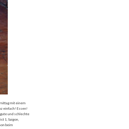
rmittag mit einem
nz einfach! Essen!
 gute und schlechte
ct 1, Saigon,
chon beim