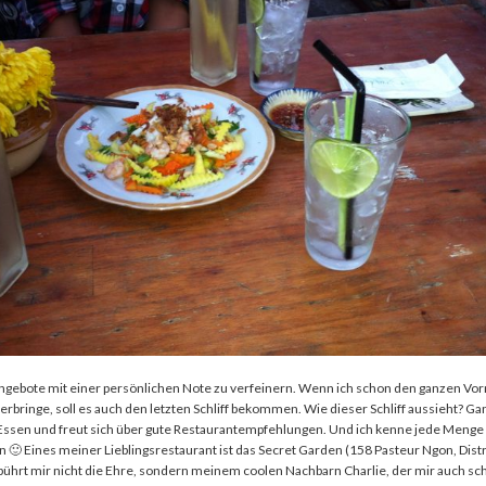
Angebote mit einer persönlichen Note zu verfeinern. Wenn ich schon den ganzen Vo
erbringe, soll es auch den letzten Schliff bekommen. Wie dieser Schliff aussieht? Ga
Essen und freut sich über gute Restaurantempfehlungen. Und ich kenne jede Menge
n 🙂 Eines meiner Lieblingsrestaurant ist das Secret Garden (158 Pasteur Ngon, Distri
bührt mir nicht die Ehre, sondern meinem coolen Nachbarn Charlie, der mir auch s