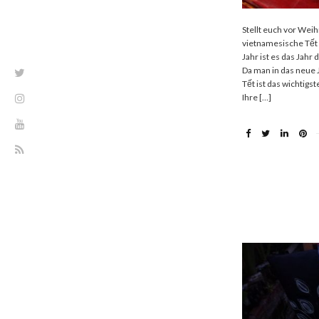
Stellt euch vor Wei
vietnamesische Tết 
Jahr ist es das Jahr
Da man in das neue J
Tết ist das wichtigs
Ihre […]