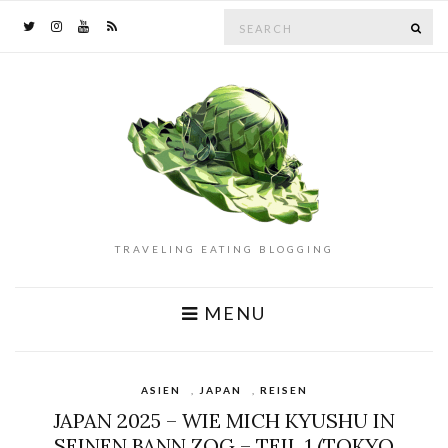
Search
SE
for:
TRAVELING EATING BLOGGING
MENU
ASIEN
,
JAPAN
,
REISEN
JAPAN 2025 – WIE MICH KYUSHU IN
SEINEN BANN ZOG – TEIL 1 (TOKYO