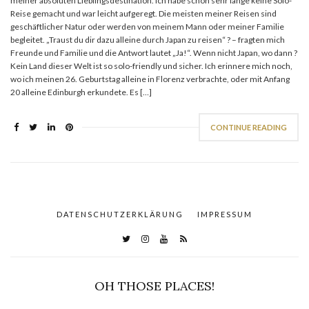
meiner absoluten Lieblingsdestination. Ich habe schon sehr lange keine Solo-
Reise gemacht und war leicht aufgeregt. Die meisten meiner Reisen sind
geschäftlicher Natur oder werden von meinem Mann oder meiner Familie
begleitet. „Traust du dir dazu alleine durch Japan zu reisen“ ? – fragten mich
Freunde und Familie und die Antwort lautet „Ja!“. Wenn nicht Japan, wo dann ?
Kein Land dieser Welt ist so solo-friendly und sicher. Ich erinnere mich noch,
wo ich meinen 26. Geburtstag alleine in Florenz verbrachte, oder mit Anfang
20 alleine Edinburgh erkundete. Es […]
CONTINUE READING
DATENSCHUTZERKLÄRUNG
IMPRESSUM
OH THOSE PLACES!