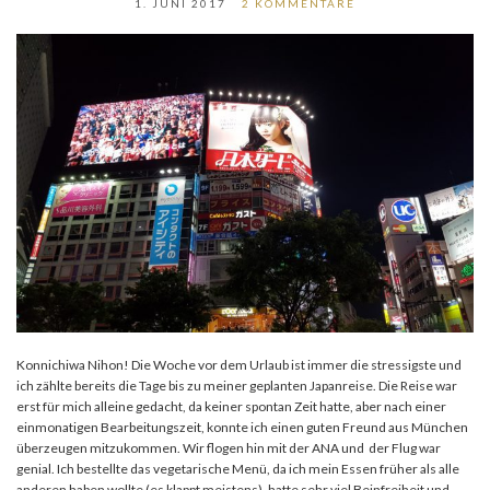
1. JUNI 2017
2 KOMMENTARE
Konnichiwa Nihon! Die Woche vor dem Urlaub ist immer die stressigste und
ich zählte bereits die Tage bis zu meiner geplanten Japanreise. Die Reise war
erst für mich alleine gedacht, da keiner spontan Zeit hatte, aber nach einer
einmonatigen Bearbeitungszeit, konnte ich einen guten Freund aus München
überzeugen mitzukommen. Wir flogen hin mit der ANA und der Flug war
genial. Ich bestellte das vegetarische Menü, da ich mein Essen früher als alle
anderen haben wollte (es klappt meistens), hatte sehr viel Beinfreiheit und