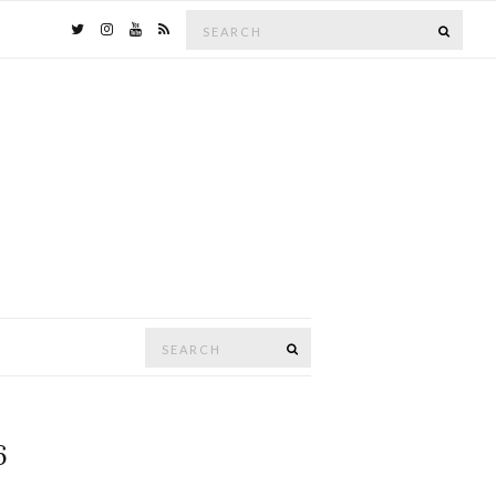
Search
SEAR
for:
Search
SEARCH
for:
6