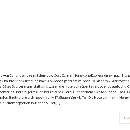
ng Von Danang ging es mit dem Low Cost Carrier Hong Kong Express direkt nach Hon
m Chauffeur erwartet und nach Kowlooon gebracht wurden. Da an dem 2. Aprilwoch
rößtes Sportereignis stattfand, waren die Hotels alle überteuert oder ausgebucht. 
 zentrales und einigermaßen bezahlbares Hotel auf der Nathan Road buchen. Das Casa
trales Stadthotel gleich neben der MTR Station Yau Ma Tei. Die Hotelzimmer in Hong
 sein. Zimmergrößen zwischen 9 und […]
CO