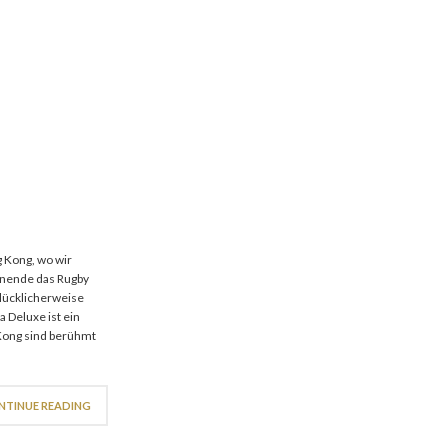
g Kong, wo wir
enende das Rugby
Glücklicherweise
 Deluxe ist ein
 Kong sind berühmt
NTINUE READING