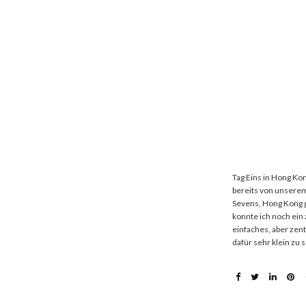
Tag Eins in Hong Ko
bereits von unsere
Sevens, Hong Kong g
konnte ich noch ein
einfaches, aber zen
dafür sehr klein zu