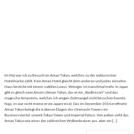
Im Mai war ich zu Besuch im Aman Tokyo, welches zu der exklusivsten
Hotelmarke zählt. Kein Aman Hotel gleicht dem anderen und jedes einzelne
Haus besticht mit einem subtilen Luxus. Weniger ist manchmal mehr. In Japan
gibt es gleich zwei Amans (Aman Tokyo, das erste „Stadtresort“ und das
magische Amanemu, welches ich wegen Zeitmangel nicht besuchen konnte.
Naja, es war nicht meine erste Japanreise). Das im Dezember 2014 eröffnete
Aman Tokyo belegt die 6 oberen Etagen des Otemachi Towers im
Businessviertel, unweit Tokyo Tower und Imperial Palace. Von außen sieht das
Aman Tokyo wie eines der zahlreichen Wolkenkratzer aus, aber ein […]