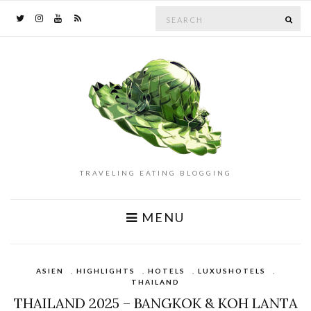
Search
SE
for:
TRAVELING EATING BLOGGING
MENU
ASIEN
,
HIGHLIGHTS
,
HOTELS
,
LUXUSHOTELS
,
THAILAND
THAILAND 2025 – BANGKOK & KOH LANTA