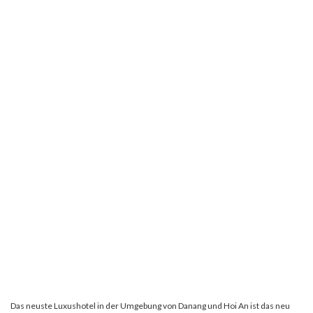
Das neuste Luxushotel in der Umgebung von Danang und Hoi An ist das neu