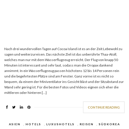
Nach drei wundervollen Tagen auf Cocoa Island ist es an der Zeit Lebewohl zu
sagen und weiterzureisen. Das nächste Ziel ist das unberührte Thaa-Atoll,
welches man nur mit dem Wasserflugzeug erreicht. Der Flug von knapp 50
Minuten ist interessant und sehr laut, sodass man die Oropax dankend
annimmt. In ein Wasserflugzeug passen höchstens 12 bis 14 Personen rein
und die begehrtesten Plätze sind am Fenster. Ganz vorne ist es nicht so
bequem, da einem der Miniventilator ins Gesicht bläst und der Sitzabstand zur
Wand sehr gering ist. Für die besten Fotos und Videos eignen sich eher die
mittleren oder hinteren […]
CONTINUE READING
ASIEN
,
HOTELS
,
LUXUSHOTELS
,
REISEN
,
SÜDKOREA