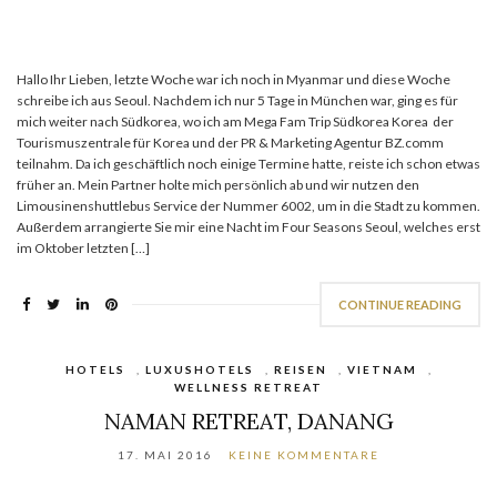
Hallo Ihr Lieben, letzte Woche war ich noch in Myanmar und diese Woche
schreibe ich aus Seoul. Nachdem ich nur 5 Tage in München war, ging es für
mich weiter nach Südkorea, wo ich am Mega Fam Trip Südkorea Korea der
Tourismuszentrale für Korea und der PR & Marketing Agentur BZ.comm
teilnahm. Da ich geschäftlich noch einige Termine hatte, reiste ich schon etwas
früher an. Mein Partner holte mich persönlich ab und wir nutzen den
Limousinenshuttlebus Service der Nummer 6002, um in die Stadt zu kommen.
Außerdem arrangierte Sie mir eine Nacht im Four Seasons Seoul, welches erst
im Oktober letzten […]
CONTINUE READING
HOTELS
,
LUXUSHOTELS
,
REISEN
,
VIETNAM
,
WELLNESS RETREAT
NAMAN RETREAT, DANANG
17. MAI 2016
KEINE KOMMENTARE