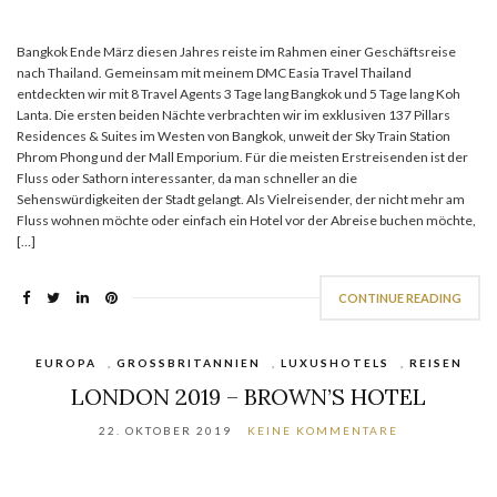
Bangkok Ende März diesen Jahres reiste im Rahmen einer Geschäftsreise
nach Thailand. Gemeinsam mit meinem DMC Easia Travel Thailand
entdeckten wir mit 8 Travel Agents 3 Tage lang Bangkok und 5 Tage lang Koh
Lanta. Die ersten beiden Nächte verbrachten wir im exklusiven 137 Pillars
Residences & Suites im Westen von Bangkok, unweit der Sky Train Station
Phrom Phong und der Mall Emporium. Für die meisten Erstreisenden ist der
Fluss oder Sathorn interessanter, da man schneller an die
Sehenswürdigkeiten der Stadt gelangt. Als Vielreisender, der nicht mehr am
Fluss wohnen möchte oder einfach ein Hotel vor der Abreise buchen möchte,
[…]
CONTINUE READING
EUROPA
,
GROSSBRITANNIEN
,
LUXUSHOTELS
,
REISEN
LONDON 2019 – BROWN’S HOTEL
22. OKTOBER 2019
KEINE KOMMENTARE