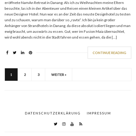
eröffnete NamAn Retreat in Danang. Als ich zu Weihnachten meine Eltern
besuchte, las ich in der Abenteuer und Reisen einen kleinen Artikel über das
neue Designer Hotel. Nun war es an der Zeit das neuste Designhotel zu testen
und zu schauen, warum man darüber so „ravte“. Ich bin ja kein großer
Anhänger von Strandhotels in Danang, da diese absolut isoliert liegen und man
ewig braucht, um auswärts zu essen. Gut, wer im Fusion Maia übernachtet,
wird wohl abends nicht in die Stadt fahren und essen gehen, da die […]
CONTINUE READING
1
2
3
WEITER »
DATENSCHUTZERKLÄRUNG
IMPRESSUM