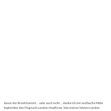
bevor der Brexit kommt … oder auch nicht … denke ich mir und buche Mitte
September den Flug nach London-Heathrow. Von meiner letzten London