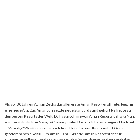
Als vor 30 Jahren Adrian Zecha das allererste Aman Resort eröffnete, begann
eine neue Ära. Das Amanpuri setzte neue Standards und gehört bis heute zu
den besten Resorts der Welt. Du hast noch nie von Aman Resorts gehört? Nun,
erinnerst du dich an George Clooneys oder Bastian Schweinsteigers Hochzeit
in Venedig? Weißt du noch in welchem Hotel Sie und Ihre hundert Gäste
gefeiert haben? Genau! Im Aman Canal Grande. Aman Resort steht für
außergewöhnliche Hotels an außergewöhnlichen Plätzen, meist fernab der