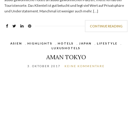
Touristenorte. Das Klientel ist gut betucht und legt viel Wert auf Privatsphäre
und Understatement. Manchmal ist weniger auch mehr. […]
CONTINUE READING
ASIEN
,
HIGHLIGHTS
,
HOTELS
,
JAPAN
,
LIFESTYLE
,
LUXUSHOTELS
AMAN TOKYO
3. OKTOBER 2017
KEINE KOMMENTARE