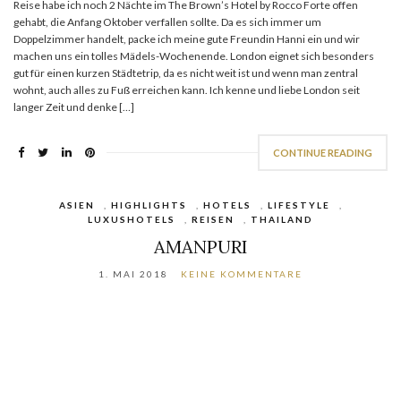
Reise habe ich noch 2 Nächte im The Brown’s Hotel by Rocco Forte offen
gehabt, die Anfang Oktober verfallen sollte. Da es sich immer um
Doppelzimmer handelt, packe ich meine gute Freundin Hanni ein und wir
machen uns ein tolles Mädels-Wochenende. London eignet sich besonders
gut für einen kurzen Städtetrip, da es nicht weit ist und wenn man zentral
wohnt, auch alles zu Fuß erreichen kann. Ich kenne und liebe London seit
langer Zeit und denke […]
CONTINUE READING
ASIEN
,
HIGHLIGHTS
,
HOTELS
,
LIFESTYLE
,
LUXUSHOTELS
,
REISEN
,
THAILAND
AMANPURI
1. MAI 2018
KEINE KOMMENTARE