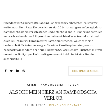
Nachdem wir 5 zauberhafte Tage in Luang Prabang verbrachten, reisten wir
weiter nach Siem Reap. Dort war ich zuletzt 2014. Ich war ganz aufgeregt, da ich
Kambodscha als ein verschlafenes und einfaches Land in Erinnerung hatte. Ich
verbrachte damals nur 3 Tage und verliebte mich in dieses freundliche Land.
Auch ließ ich mir 2014 mein erstes Tattoo hier stechen, welches meine
Leidenschaft für Asien verewigte. Als wir in Siem Reap landeten, war ich
geschockt wie modern der neue Flughafen SAI war. Der alte Flughafen REP war
unweit der Stadt, super klein und irgendwie total süß. SAI ist eine Stunde
ausserhalb […]
CONTINUE READING
ASIEN
,
KAMBODSCHA
,
REISEN
ALS ICH MEIN HERZ AN KAMBODSCHA
VERLOR
14. JULI 2015
KEINE KOMMENTARE