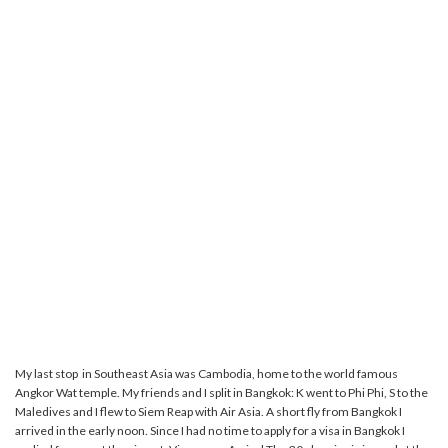
My last stop in Southeast Asia was Cambodia, home to the world famous
Angkor Wat temple. My friends and I split in Bangkok: K went to Phi Phi, S to the
Maledives and I flew to Siem Reap with Air Asia. A short fly from Bangkok I
arrived in the early noon. Since I had no time to apply for a visa in Bangkok I