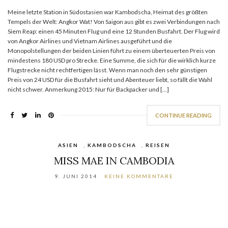
Meine letzte Station in Südostasien war Kambodscha, Heimat des größten
Tempels der Welt: Angkor Wat! Von Saigon aus gibt es zwei Verbindungen nach
Siem Reap: einen 45 Minuten Flug und eine 12 Stunden Busfahrt. Der Flug wird
von Angkor Airlines und Vietnam Airlines ausgeführt und die
Monopolstellungen der beiden Linien führt zu einem überteuerten Preis von
mindestens 180 USD pro Strecke. Eine Summe, die sich für die wirklich kurze
Flugstrecke nicht rechtfertigen lässt. Wenn man noch den sehr günstigen
Preis von 24 USD für die Busfahrt sieht und Abenteuer liebt, so fällt die Wahl
nicht schwer. Anmerkung 2015: Nur für Backpacker und […]
CONTINUE READING
ASIEN
,
KAMBODSCHA
,
REISEN
MISS MAE IN CAMBODIA
9. JUNI 2014
KEINE KOMMENTARE