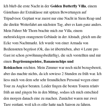
Golden Butterfly Villa
Ich blieb die erste Nacht in der
, einem
Gästehaus der Extraklasse mit spitzen Bewertungen auf
Tripadvisor. Geplant war zuerst nur eine Nacht in Siem Reap und
die direkte Weiterfahrt am nächsten Tag, aber es kam ganz anders.
Mein Fahrer Mr Thorn brachte mich zur Villa, einem
mehrstöckigen orangenem Gebäude in der Altstadt, gleich um die
Ecke vom Nachtmarkt.
Ich wurde von einer Armada von
Bediensteten begrüsst (Ok, das ist übertrieben, aber 4 Leute pro
Gast ist schon gewöhnungsbedürftig), die sich vorstellten und mir
Begrüssungseistee, Bananenchips und
einen
Reiskuchen
reichten. Mein Zimmer war noch nicht bezugsbereit,
aber das machte nichts, da ich sowieso 2 Stunden zu früh war. Ich
liess mich von dem sehr sehr freundlichen Personal wegen einer
Tour zu Angkor beraten. Leider fingen die besten Touren relativ
früh an und gingen bis in den Mittag, sodass ich mich entschied
den morgen danach eine zu machen. Zunächst waren nur zwei
Tage geplant, weil ich es eilig hatte nach Saigon zu fahren.