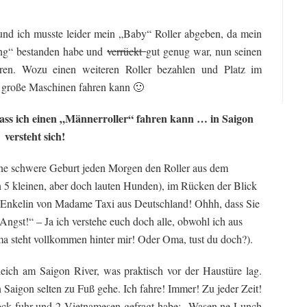
 und ich musste leider mein „Baby“ Roller abgeben, da mein
fung“ bestanden habe und
verrückt
gut genug war, nun seinen
hren. Wozu einen weiteren Roller bezahlen und Platz im
große Maschinen fahren kann 🙂
dass ich einen „Männerroller“ fahren kann … in Saigon
versteht sich!
ine schwere Geburt jeden Morgen den Roller aus dem
5 kleinen, aber doch lauten Hunden), im Rücken der Blick
e Enkelin von Madame Taxi aus Deutschland! Ohhh, dass Sie
 Angst!“ – Ja ich verstehe euch doch alle, obwohl ich aus
a steht vollkommen hinter mir! Oder Oma, tust du doch?).
ch am Saigon River, was praktisch vor der Haustüre lag.
n Saigon selten zu Fuß gehe. Ich fahre! Immer! Zu jeder Zeit!
ck fuhr und 2 Vietnamesen gefragt habe: „Wasen ne Lunch