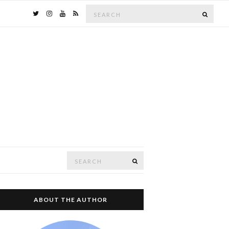
Search
SEAR
for:
Search
SEARCH
for:
ABOUT THE AUTHOR