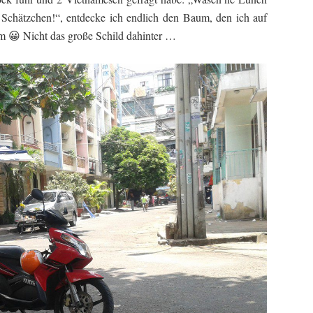
r Schätzchen!“, entdecke ich endlich den Baum, den ich auf
m 😀 Nicht das große Schild dahinter …