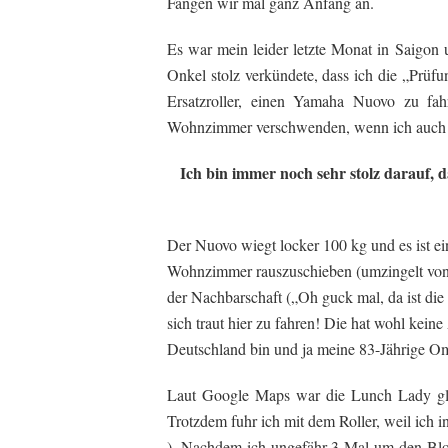
Fangen wir mal ganz Anfang an.
Es war mein leider letzte Monat in Saigon
Onkel stolz verkündete, dass ich die „Prü
Ersatzroller, einen Yamaha Nuovo zu fa
Wohnzimmer verschwenden, wenn ich auch 
Ich bin immer noch sehr stolz darauf, 
Der Nuovo wiegt locker 100 kg und es ist e
Wohnzimmer rauszuschieben (umzingelt von 
der Nachbarschaft („Oh guck mal, da ist di
sich traut hier zu fahren! Die hat wohl keine
Deutschland bin und ja meine 83-Jährige Om
Laut Google Maps war die Lunch Lady glei
Trotzdem fuhr ich mit dem Roller, weil ich i
). Nachdem ich ungefähr 3 Mal um den Blo