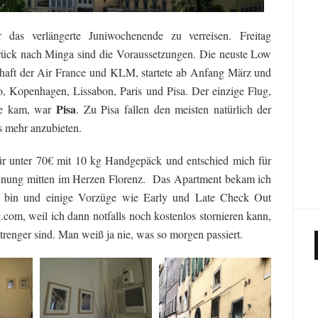
 das verlängerte Juniwochenende zu verreisen.
Freitag
ück nach Minga sind die Voraussetzungen. Die neuste Low
schaft der Air France und KLM, startete ab Anfang März und
aro, Kopenhagen, Lissabon, Paris und Pisa. Der einzige Flug,
Pisa
age kam, war
. Zu Pisa fallen den meisten natürlich der
es mehr anzubieten.
für unter 70€ mit 10 kg Handgepäck und entschied mich für
hnung mitten im Herzen Florenz. Das Apartment bekam ich
us bin und einige Vorzüge wie Early und Late Check Out
.com, weil ich dann notfalls noch kostenlos stornieren kann,
renger sind. Man weiß ja nie, was so morgen passiert.