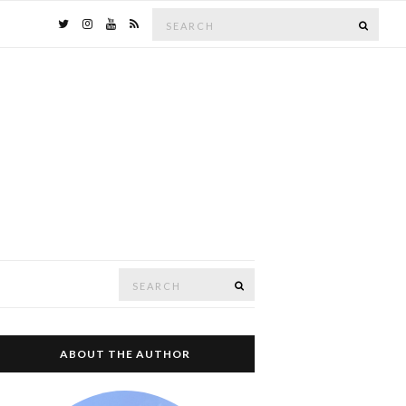
Search
SEAR
for:
Search
SEARCH
for:
ABOUT THE AUTHOR