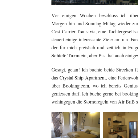
Vor einigen Wochen beschloss ich über
Morgen
hin und Sonntag Mittag wieder zur
Cost Carrier
Transavia
, eine Tochtergesell
steuert einige interessante Ziele an: u.a. F
der für mich preislich und zeitlich in Fr
Schiefe Turm
ein, aber Pisa hat auch einig
Gesagt, getan! Ich buchte beide Strecken 
das
Crystal Ship Apartment
, eine Ferienwo
über
Booking.com
, wo ich bereits Geni
geniessen darf. Ich buche gerne bei booking
wohingegen die Stornoregeln von Air BnB st