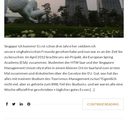
Singapur ich komme! Es ist schon drei Jahre her seitdem ich
unsere singhalesischen Freunde gesehen habe und nun war es an der Zeit Sie
zu besuchen. Im April 2012 brachte uns ein Projekt, die European Spring
Academy (ESA), zusammen. Studenten der HTW Saar und der Singapore
Management University trafen in einem kleinen Ort im Saarland zum ersten
Mal zusammen und diskutierten über die Gesetze der EU. Gut, was hat das
alles mit meinem Studium des Tourismus-Management zu tun? Eigentlich
nicht viel, aber es gehörte zum BWL-Teil des Studiums, und wir waren alle eine
Woche offiziell frei geschrieben + tägliches gutes Essen […]
CONTINUE READING