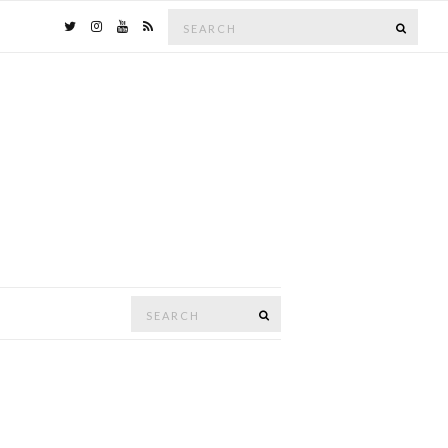
Search
SEAR
for:
Search
SEARCH
for: