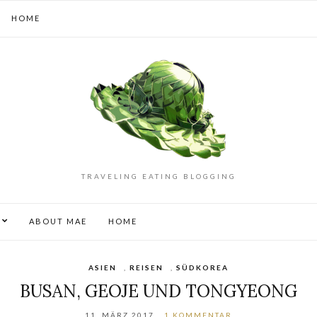
HOME
TRAVELING EATING BLOGGING
S
ABOUT MAE
HOME
ASIEN
,
REISEN
,
SÜDKOREA
BUSAN, GEOJE UND TONGYEONG
11. MÄRZ 2017
1 KOMMENTAR