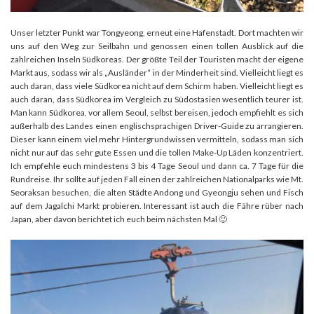
Unser letzter Punkt war Tongyeong, erneut eine Hafenstadt. Dort machten wir
uns auf den Weg zur Seilbahn und genossen einen tollen Ausblick auf die
zahlreichen Inseln Südkoreas. Der größte Teil der Touristen macht der eigene
Markt aus, sodass wir als „Ausländer“ in der Minderheit sind. Vielleicht liegt es
auch daran, dass viele Südkorea nicht auf dem Schirm haben. Vielleicht liegt es
auch daran, dass Südkorea im Vergleich zu Südostasien wesentlich teurer ist.
Man kann Südkorea, vor allem Seoul, selbst bereisen, jedoch empfiehlt es sich
außerhalb des Landes einen englischsprachigen Driver-Guide zu arrangieren.
Dieser kann einem viel mehr Hintergrundwissen vermitteln, sodass man sich
nicht nur auf das sehr gute Essen und die tollen Make-Up Läden konzentriert.
Ich empfehle euch mindestens 3 bis 4 Tage Seoul und dann ca. 7 Tage für die
Rundreise. Ihr sollte auf jeden Fall einen der zahlreichen Nationalparks wie Mt.
Seoraksan besuchen, die alten Städte Andong und Gyeongju sehen und Fisch
auf dem Jagalchi Markt probieren. Interessant ist auch die Fähre rüber nach
Japan, aber davon berichtet ich euch beim nächsten Mal 🙂