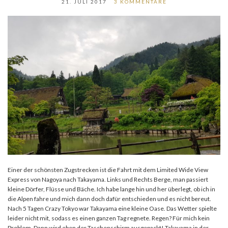
21. JULI 2017
3 KOMMENTARE
Einer der schönsten Zugstrecken ist die Fahrt mit dem Limited Wide View
Express von Nagoya nach Takayama. Links und Rechts Berge, man passiert
kleine Dörfer, Flüsse und Bäche. Ich habe lange hin und her überlegt, ob ich in
die Alpen fahre und mich dann doch dafür entschieden und es nicht bereut.
Nach 5 Tagen Crazy Tokyo war Takayama eine kleine Oase. Das Wetter spielte
leider nicht mit, sodass es einen ganzen Tag regnete. Regen? Für mich kein
Problem. Dann wird eben der Taschenschirm ausgepackt! Takayama in der