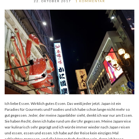
22. OKTOBER 2017
1 KOMMENTAR
Ich liebe Essen. Wirklich gutes Essen. Das weiß jeder jetzt. Japan ist ein
Paradies für Gourmets und Foodies und ich habe schon lange nicht mehr so
gut gegessen. Jeder, der meine Japanbilder sieht, denkt ich war nur am Essen.
Sie haben Recht, denn ich habe rund um die Uhr gegessen. Meine Japanreise
war kulinarisch sehr geprägt und ich würde immer wieder nach Japan reisen
und essen, essen und essen. Ich habe auf der Reise kein einziges Mal
schlechtes gegessen, und alle können froh darüber sein, denn ich hasse