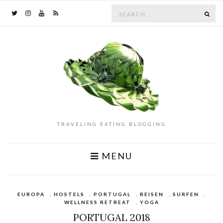
Search
SE
for:
TRAVELING EATING BLOGGING
MENU
EUROPA
,
HOSTELS
,
PORTUGAL
,
REISEN
,
SURFEN
,
WELLNESS RETREAT
,
YOGA
PORTUGAL 2018