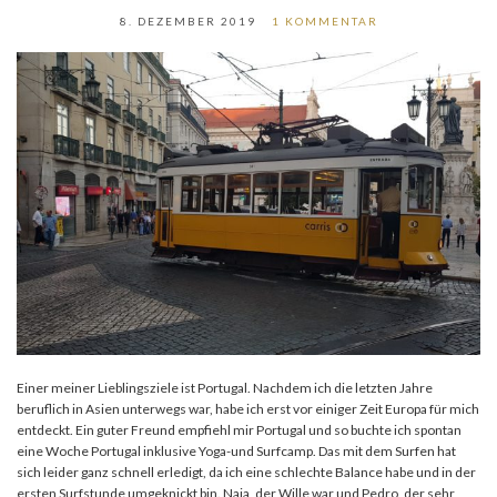
8. DEZEMBER 2019
1 KOMMENTAR
Einer meiner Lieblingsziele ist Portugal. Nachdem ich die letzten Jahre
beruflich in Asien unterwegs war, habe ich erst vor einiger Zeit Europa für mich
entdeckt. Ein guter Freund empfiehl mir Portugal und so buchte ich spontan
eine Woche Portugal inklusive Yoga-und Surfcamp. Das mit dem Surfen hat
sich leider ganz schnell erledigt, da ich eine schlechte Balance habe und in der
ersten Surfstunde umgeknickt bin. Naja, der Wille war und Pedro, der sehr