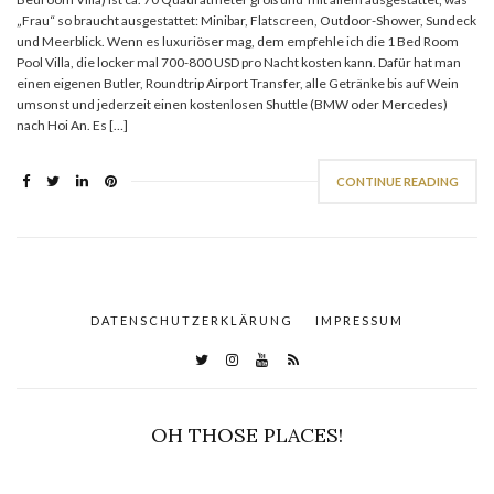
„Frau“ so braucht ausgestattet: Minibar, Flatscreen, Outdoor-Shower, Sundeck
und Meerblick. Wenn es luxuriöser mag, dem empfehle ich die 1 Bed Room
Pool Villa, die locker mal 700-800 USD pro Nacht kosten kann. Dafür hat man
einen eigenen Butler, Roundtrip Airport Transfer, alle Getränke bis auf Wein
umsonst und jederzeit einen kostenlosen Shuttle (BMW oder Mercedes)
nach Hoi An. Es […]
CONTINUE READING
DATENSCHUTZERKLÄRUNG
IMPRESSUM
OH THOSE PLACES!