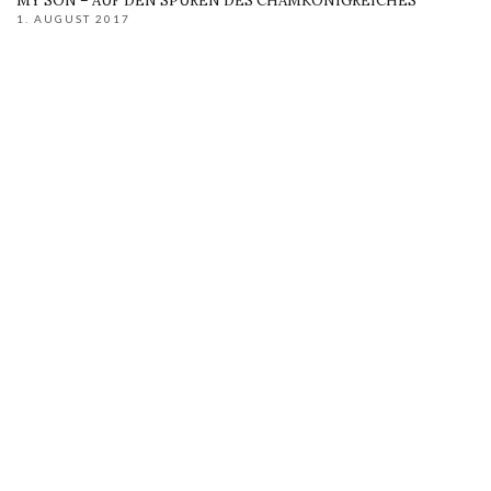
MY SON – AUF DEN SPUREN DES CHAMKÖNIGREICHES
1. AUGUST 2017