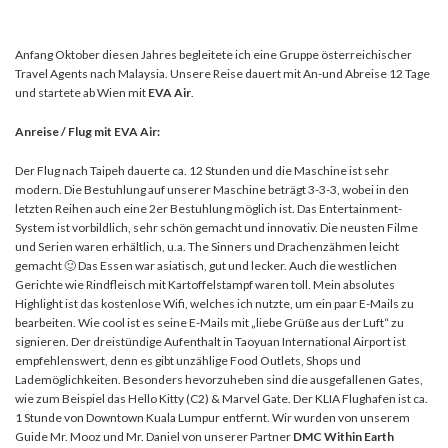
Anfang Oktober diesen Jahres begleitete ich eine Gruppe österreichischer
Travel Agents nach Malaysia. Unsere Reise dauert mit An-und Abreise 12 Tage
und startete ab Wien mit
EVA Air
.
Anreise / Flug mit EVA Air:
Der Flug nach Taipeh dauerte ca. 12 Stunden und die Maschine ist sehr
modern. Die Bestuhlung auf unserer Maschine beträgt 3-3-3, wobei in den
letzten Reihen auch eine 2er Bestuhlung möglich ist. Das Entertainment-
System ist vorbildlich, sehr schön gemacht und innovativ. Die neusten Filme
und Serien waren erhältlich, u.a. The Sinners und Drachenzähmen leicht
gemacht 🙂 Das Essen war asiatisch, gut und lecker. Auch die westlichen
Gerichte wie Rindfleisch mit Kartoffelstampf waren toll. Mein absolutes
Highlight ist das kostenlose Wifi, welches ich nutzte, um ein paar E-Mails zu
bearbeiten. Wie cool ist es seine E-Mails mit „liebe Grüße aus der Luft“ zu
signieren. Der dreistündige Aufenthalt in Taoyuan International Airport ist
empfehlenswert, denn es gibt unzählige Food Outlets, Shops und
Lademöglichkeiten. Besonders hevorzuheben sind die ausgefallenen Gates,
wie zum Beispiel das Hello Kitty (C2) & Marvel Gate. Der KLIA Flughafen ist ca.
1 Stunde von Downtown Kuala Lumpur entfernt. Wir wurden von unserem
Guide Mr. Mooz und Mr. Daniel von unserer Partner
DMC Within Earth