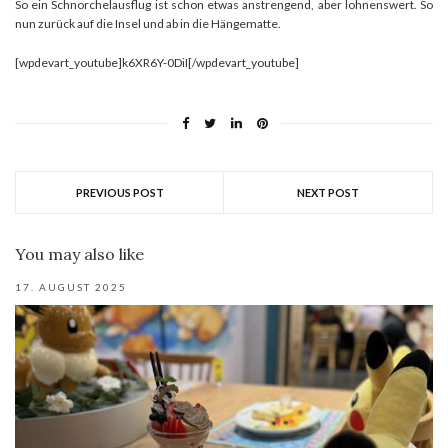
So ein Schnorchelausflug ist schon etwas anstrengend, aber lohnenswert. So
nun zurück auf die Insel und ab in die Hängematte.
[wpdevart_youtube]k6XR6Y-0DiI[/wpdevart_youtube]
PREVIOUS POST
NEXT POST
You may also like
17. AUGUST 2025