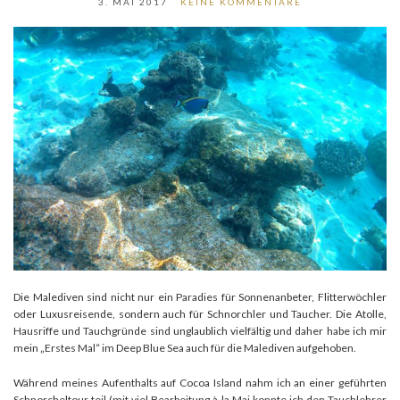
3. MAI 2017
KEINE KOMMENTARE
Die Malediven sind nicht nur ein Paradies für Sonnenanbeter, Flitterwöchler
oder Luxusreisende, sondern auch für Schnorchler und Taucher. Die Atolle,
Hausriffe und Tauchgründe sind unglaublich vielfältig und daher habe ich mir
mein „Erstes Mal“ im Deep Blue Sea auch für die Malediven aufgehoben.
Während meines Aufenthalts auf Cocoa Island nahm ich an einer geführten
Schnorcheltour teil (mit viel Bearbeitung à la Mai konnte ich den Tauchlehrer