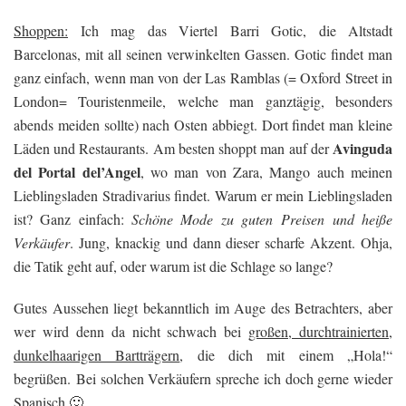
Shoppen:
Ich mag das Viertel Barri Gotic, die Altstadt
Barcelonas, mit all seinen verwinkelten Gassen. Gotic findet man
ganz einfach, wenn man von der Las Ramblas (= Oxford Street in
London= Touristenmeile, welche man ganztägig, besonders
abends meiden sollte) nach Osten abbiegt. Dort findet man kleine
Avinguda
Läden und Restaurants. Am besten shoppt man auf der
del Portal del’Angel
, wo man von Zara, Mango auch meinen
Lieblingsladen Stradivarius findet. Warum er mein Lieblingsladen
ist? Ganz einfach:
Schöne Mode zu guten Preisen und heiße
Verkäufer
. Jung, knackig und dann dieser scharfe Akzent. Ohja,
die Tatik geht auf, oder warum ist die Schlage so lange?
Gutes Aussehen liegt bekanntlich im Auge des Betrachters, aber
wer wird denn da nicht schwach bei
großen, durchtrainierten,
dunkelhaarigen Bartträgern
, die dich mit einem „Hola!“
begrüßen. Bei solchen Verkäufern spreche ich doch gerne wieder
Spanisch 🙂