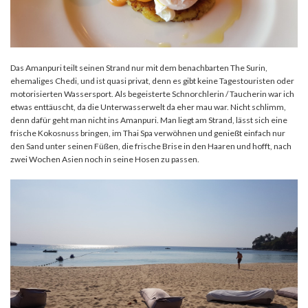
Das Amanpuri teilt seinen Strand nur mit dem benachbarten The Surin,
ehemaliges Chedi, und ist quasi privat, denn es gibt keine Tagestouristen oder
motorisierten Wassersport. Als begeisterte Schnorchlerin / Taucherin war ich
etwas enttäuscht, da die Unterwasserwelt da eher mau war. Nicht schlimm,
denn dafür geht man nicht ins Amanpuri. Man liegt am Strand, lässt sich eine
frische Kokosnuss bringen, im Thai Spa verwöhnen und genießt einfach nur
den Sand unter seinen Füßen, die frische Brise in den Haaren und hofft, nach
zwei Wochen Asien noch in seine Hosen zu passen.