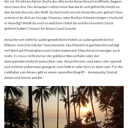
Als vor 30 Jahren Adrian Zecha das allererste Aman Resort eröffnete, begann
eine neue Ära. Das Amanpuri setzte neue Standards und gehört bis heute zu
den besten Resorts der Welt. Du hast noch nie von Aman Resorts gehört? Nun,
erinnerst du dich an George Clooneys oder Bastian Schweinsteigers Hochzeit
in Venedig? Weißt du noch in welchem Hotel Sie und Ihre hundert Gäste
gefeiert haben? Genau! Im Aman Canal Grande.
Aman Resort steht für außergewöhnliche Hotels an außergewöhnlichen
Plätzen, meist fernab der Touristenorte. Das Klientel ist gut betucht und legt
viel Wert auf Privatsphäre und Understatement. Manchmal ist weniger auch
mehr. Es muss nicht immer der goldene Wasserhahn oder der
diamantenbesetzte Kronleuchter sein. Aman Resorts sind eben sehr speziell
und nicht für jedermann geeignet, man liebt es oder lässt es eben sein. Für die
Liebhaber von Amans gibt es einen speziellen Begriff – Amanjunky. Einmal
Aman und immer wieder.