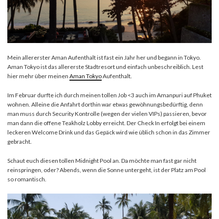
Mein allererster Aman Aufenthalt ist fast ein Jahr her und begann in Tokyo.
Aman Tokyo ist das allererste Stadtresort und einfach unbeschreiblich. Lest
hier mehr über meinen
Aman Tokyo
Aufenthalt.
Im Februar durfte ich durch meinen tollen Job <3 auch im Amanpuri auf Phuket
wohnen. Alleine die Anfahrt dorthin war etwas gewöhnungsbedürftig, denn
man muss durch Security Kontrolle (wegen der vielen VIPs) passieren, bevor
man dann die offene Teakholz Lobby erreicht. Der Check In erfolgt bei einem
leckeren Welcome Drink und das Gepäck wird wie üblich schon in das Zimmer
gebracht.
Schaut euch diesen tollen Midnight Pool an. Da möchte man fast gar nicht
reinspringen, oder? Abends, wenn die Sonne untergeht, ist der Platz am Pool
so romantisch.