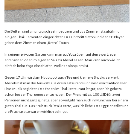
Die Betten sind amantypisch sehr bequem und das Zimmer ist subtil mit
einigen Thai Elementen eingerichtet. Das Uhrzeittelefon und der CD Player
geben dem Zimmer einen „Retro“ Touch.
In seinem privaten Garten kann man gut Yoga üben, auf den zwei Liegen
entspannen oder im eigenen Sala zu Abend essen. Man kann auch wie ich
einfach beim Yoga einschlafen, weil es so bequem ist.
Gegen 17 Uhr wird am Hauptpool auch Tee und kleinere Snacks serviert.
Abends hat man die Auswahl aus drei Restaurants und wird von traditioneller
Live-Musik begleitet. Das Essen im Thai Restaurant ist gut, aber ich gebe zu
schon besser Thai gegessen zu haben. Der Preis mit ca. 100 USD für zwei
Personen nicht ganz günstig, aber so viel gibt man auch in München bei einem
guten Thai aus. Das Frühstück ist à la carte, was ich liebe. Das Egg Benedict und
die Fruchtplatte waren wirklich sehr gut.